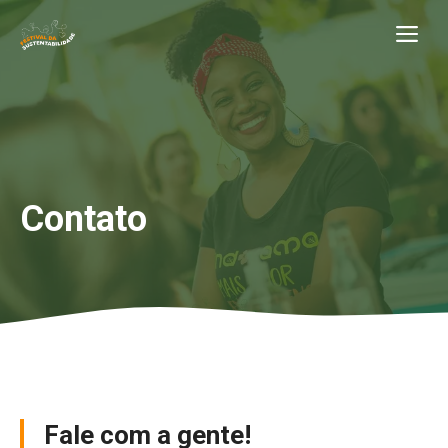
Pular
Me
para
o
conteúdo
Contato
Fale com a gente!