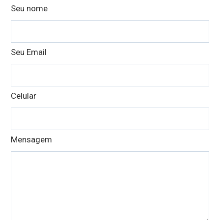
Leave
Seu nome
this
field
blank
Seu Email
Celular
Mensagem