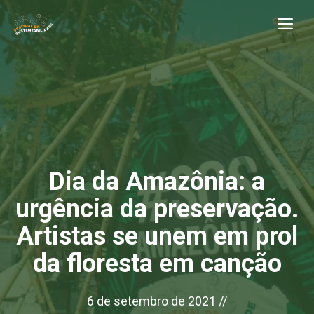
Pular
Me
para
o
conteúdo
Dia da Amazônia: a
urgência da preservação.
Artistas se unem em prol
da floresta em canção
6 de setembro de 2021
//